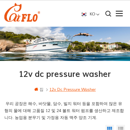
KO
12v dc pressure washer
집
12v Dc Pressure Washer
우리 공장은 해수, 바닷물, 담수, 빌지 워터 등을 포함하여 많은 유
형의 물에 대해 고품질 12 및 24 볼트 워터 펌프를 생산하고 제조합
니다. 농업용 분무기 및 가정용 자동 맥주 양조 기계.
Grid Vi
Li