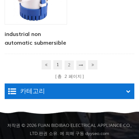
industrial non
automatic submersible
pump 12V 1100 GPH
1
2
총
2
페이지
카테고리
저작권 © 2026 FUAN BIDIBAO ELECTRICAL APPLIANCE CO.,
LTD.판권 소유. 에 의해 구동
dyyseo.com