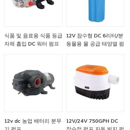
식품 및 음료용 식품 등급
12V 잠수형 DC 6리터/분
자체 흡입 DC 워터 펌프
동물용 물 공급 태양열 펌
프 공장
12v dc 농업 배터리 분무
12V/24V 750GPH DC
기 펌프
잠수정 펌프 자동 빌지 펌