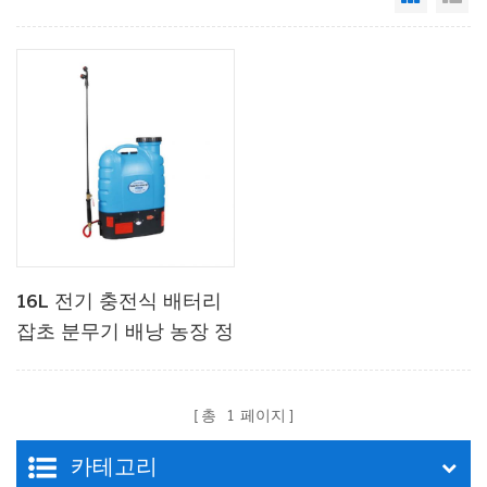
16L 전기 충전식 배터리
잡초 분무기 배낭 농장 정
원 펌프 분무기
총
1
페이지
카테고리