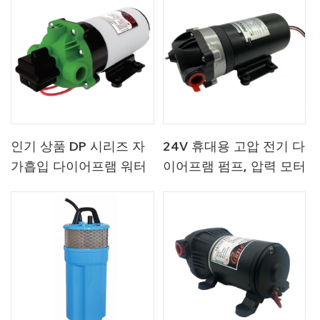
인기 상품 DP 시리즈 자
24V 휴대용 고압 전기 다
가흡입 다이어프램 워터
이어프램 펌프, 압력 모터
펌프 고압 공장 가격 심정
2.8Lpm
펌핑 펌프