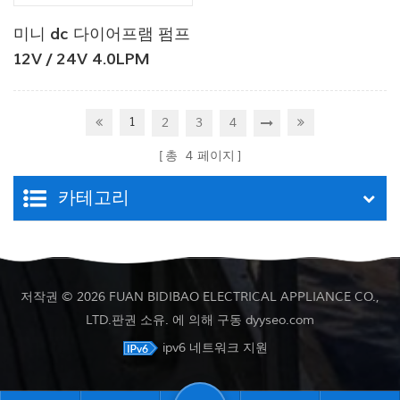
미니 dc 다이어프램 펌프
12V / 24V 4.0LPM
80PSI
1
2
3
4
총
4
페이지
카테고리
저작권 © 2026 FUAN BIDIBAO ELECTRICAL APPLIANCE CO.,
LTD.판권 소유. 에 의해 구동
dyyseo.com
ipv6 네트워크 지원