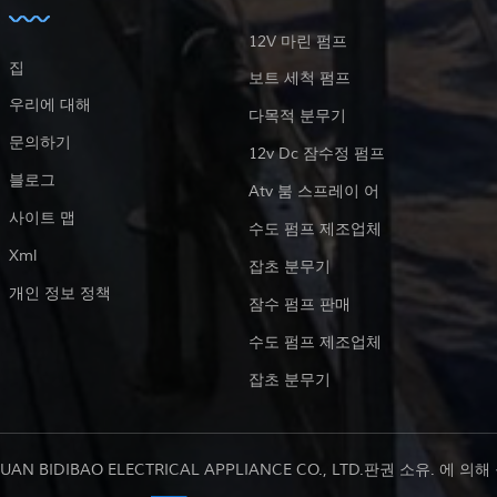
12V 마린 펌프
집
보트 세척 펌프
우리에 대해
다목적 분무기
문의하기
12v Dc 잠수정 펌프
블로그
Atv 붐 스프레이 어
사이트 맵
수도 펌프 제조업체
Xml
잡초 분무기
개인 정보 정책
잠수 펌프 판매
수도 펌프 제조업체
잡초 분무기
UAN BIDIBAO ELECTRICAL APPLIANCE CO., LTD.판권 소유. 에 의