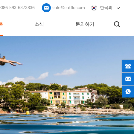
0086-593-6373836
sale@catflo.com
한국의
품
소식
문의하기