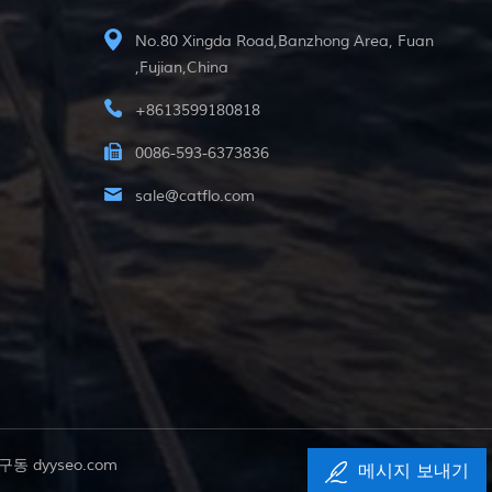
No.80 Xingda Road,Banzhong Area, Fuan
,Fujian,China
+8613599180818
0086-593-6373836
sale@catflo.com
해 구동
dyyseo.com
메시지 보내기