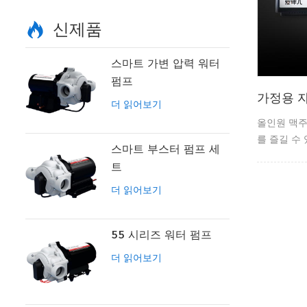
신제품
스마트 가변 압력 워터
펌프
가정용 
더 읽어보기
올인원 맥주
를 즐길 수
스마트 부스터 펌프 세
트
더 읽어보기
55 시리즈 워터 펌프
더 읽어보기