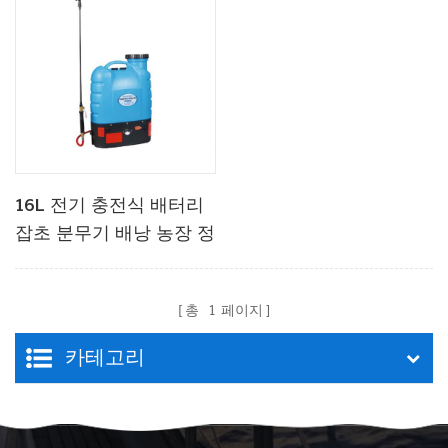
16L 전기 충전식 배터리
잡초 분무기 배낭 농장 정
원 펌프 분무기
총
1
페이지
카테고리