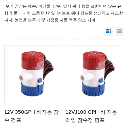
우리 공장은 해수, 바닷물, 담수, 빌지 워터 등을 포함하여 많은 유
형의 물에 대해 고품질 12 및 24 볼트 워터 펌프를 생산하고 제조합
니다. 농업용 분무기 및 가정용 자동 맥주 양조 기계.
Grid Vi
Li
12V 350GPH 비자동 잠
12V1100 GPH 비 자동
수 펌프
해양 잠수정 펌프