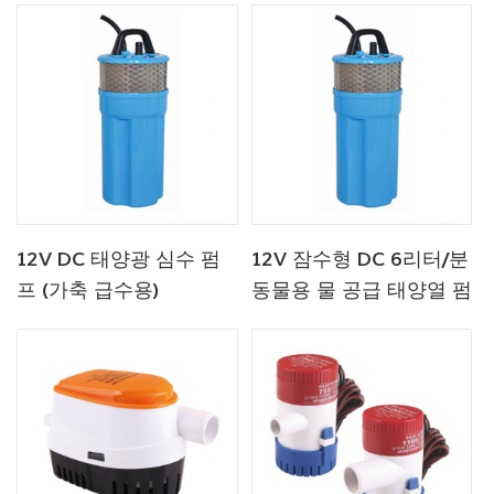
12V DC 태양광 심수 펌
12V 잠수형 DC 6리터/분
프 (가축 급수용)
동물용 물 공급 태양열 펌
프 공장