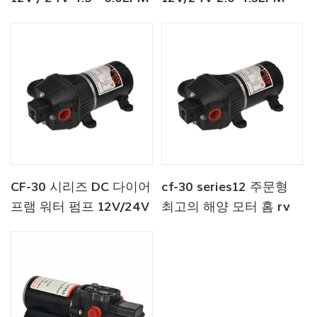
80 - 100PSI 민물 펌프
35-70PSI 담수 펌프 해
양 펌프 온수기 펌프
CF-30 시리즈 DC 다이어
cf-30 series12 주문형
프램 워터 펌프 12V/24V
최고의 해양 모터 홈 rv
4.5-6.0LPM 80-100PSI
다이어프램 워터 펌프