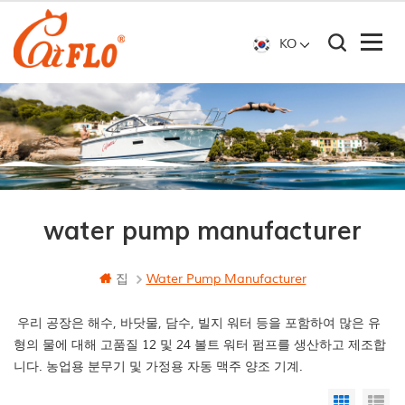
KO
water pump manufacturer
집
Water Pump Manufacturer
우리 공장은 해수, 바닷물, 담수, 빌지 워터 등을 포함하여 많은 유
형의 물에 대해 고품질 12 및 24 볼트 워터 펌프를 생산하고 제조합
니다. 농업용 분무기 및 가정용 자동 맥주 양조 기계.
Grid Vi
Li