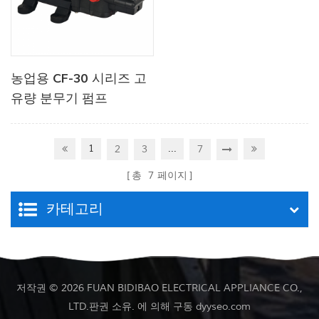
농업용 CF-30 시리즈 고
유량 분무기 펌프
1
...
2
3
7
총
7
페이지
카테고리
저작권 © 2026 FUAN BIDIBAO ELECTRICAL APPLIANCE CO.,
LTD.판권 소유. 에 의해 구동
dyyseo.com