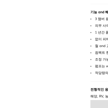
기능 and 
3 챔버 
의무 사이
1 년간 
없이 피
철 and 
컴팩트 한
조정 가능한
펌프는 w
적당량의 
전형적인 
해양, RV,