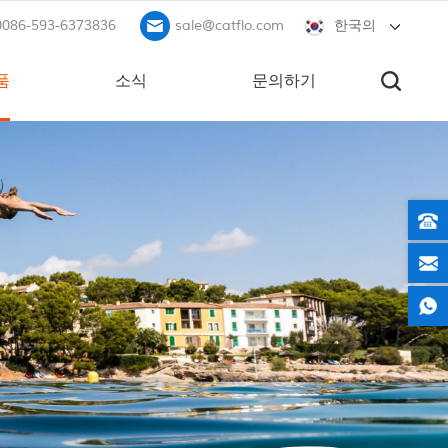
0086-593-6373836
sale@catflo.com
한국의
품
소식
문의하기