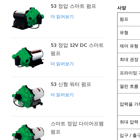
53 정압 스마트 펌프
사양
더 읽어보기
펌프
유형
53 정압 12V DC 스마트
제어 유형
펌프
최대 권장
더 읽어보기
프라이밍 
53 신형 워터 펌프
열린 흐름
더 읽어보기
압력을 가
최대 압력
스마트 정압 다이어프램
펌프
입구 / 출