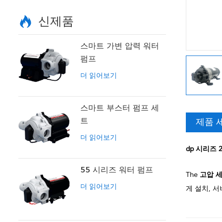
신제품
스마트 가변 압력 워터
펌프
더 읽어보기
스마트 부스터 펌프 세
트
제품 
더 읽어보기
dp 시리즈 
55 시리즈 워터 펌프
The
고압 
더 읽어보기
게 설치, 서