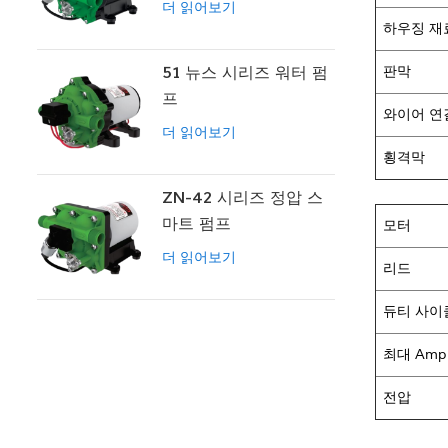
더 읽어보기
하우징 재
51 뉴스 시리즈 워터 펌
판막
프
와이어 연
더 읽어보기
횡격막
ZN-42 시리즈 정압 스
마트 펌프
모터
더 읽어보기
리드
듀티 사이
최대 Amp
전압