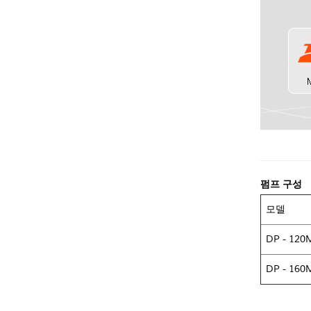
펌프 구성
모델
DP - 120
DP - 160