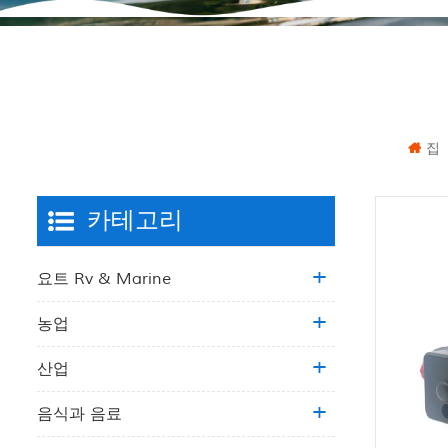
집
카테고리
요트 Rv & Marine
농업
산업
음식과 음료