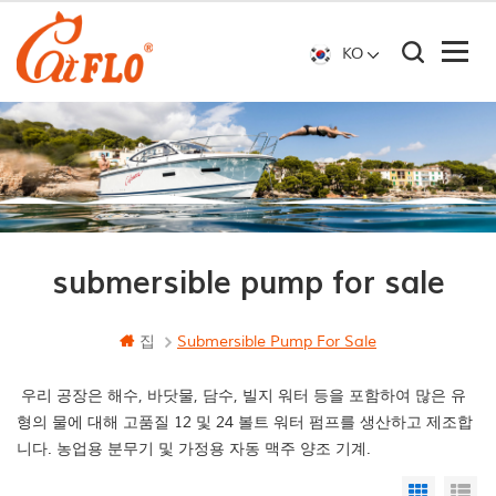
KO
submersible pump for sale
집
Submersible Pump For Sale
우리 공장은 해수, 바닷물, 담수, 빌지 워터 등을 포함하여 많은 유
형의 물에 대해 고품질 12 및 24 볼트 워터 펌프를 생산하고 제조합
니다. 농업용 분무기 및 가정용 자동 맥주 양조 기계.
Grid Vi
Li