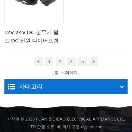
12V 24V DC 분무기 펌
프 DC 전원 다이어프램
워터 펌프
1
2
3
총
3
페이지
카테고리
저작권 © 2026 FUAN BIDIBAO ELECTRICAL APPLIANCE CO.,
LTD.판권 소유. 에 의해 구동
dyyseo.com