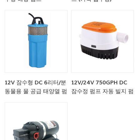
12V 잠수형 DC 6리터/분
12V/24V 750GPH DC
동물용 물 공급 태양열 펌
잠수정 펌프 자동 빌지 펌
프 공장
프