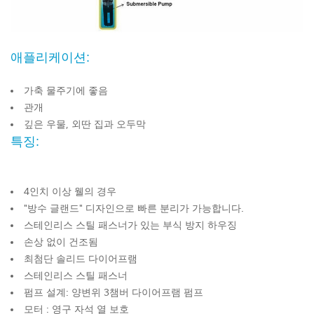
애플리케이션:
가축 물주기에 좋음
관개
깊은 우물, 외딴 집과 오두막
특징:
4인치 이상 웰의 경우
"방수 글랜드" 디자인으로 빠른 분리가 가능합니다.
스테인리스 스틸 패스너가 있는 부식 방지 하우징
손상 없이 건조됨
최첨단 솔리드 다이어프램
스테인리스 스틸 패스너
펌프 설계: 양변위 3챔버 다이어프램 펌프
모터 : 영구 자석 열 보호