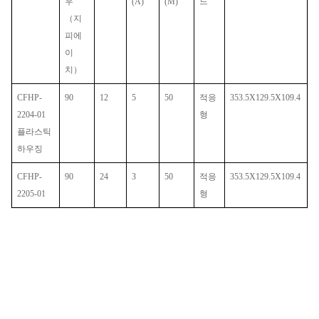
우
(A)
(M)
드
（지
피에
이
치）
CFHP-
90
12
5
50
적응
353.5X129.5X109.4
2204-01
형
플라스틱
하우징
CFHP-
90
24
3
50
적응
353.5X129.5X109.4
2205-01
형