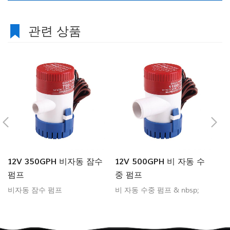
관련 상품
12V 350GPH 비자동 잠수
12V 500GPH 비 자동 수
비
펌프
중 펌프
1
비자동 잠수 펌프
비 자동 수중 펌프 & nbsp;
펌
입
며