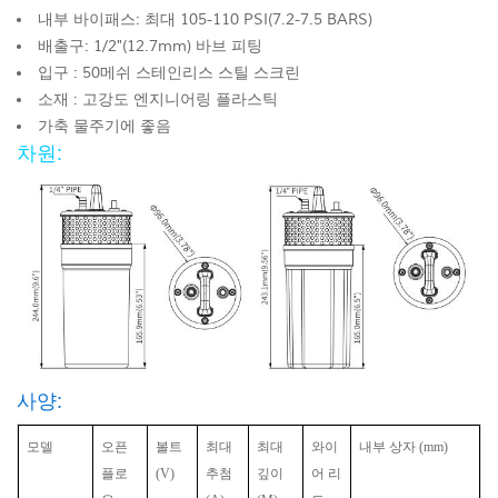
내부 바이패스: 최대 105-110 PSI(7.2-7.5 BARS)
배출구: 1/2"(12.7mm) 바브 피팅
입구 : 50메쉬 스테인리스 스틸 스크린
소재 : 고강도 엔지니어링 플라스틱
가축 물주기에 좋음
차원:
사양:
모델
오픈
볼트
최대
최대
와이
내부 상자
(mm)
플로
(V)
추첨
깊이
어 리