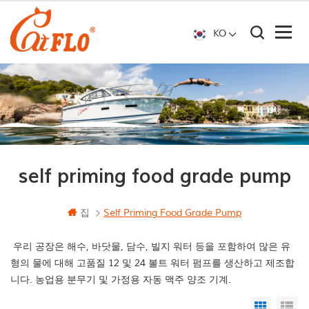
KO
self priming food grade pump
집
Self Priming Food Grade Pump
우리 공장은 해수, 바닷물, 담수, 빌지 워터 등을 포함하여 많은 유
형의 물에 대해 고품질 12 및 24 볼트 워터 펌프를 생산하고 제조합
니다. 농업용 분무기 및 가정용 자동 맥주 양조 기계.
Grid Vi
Li