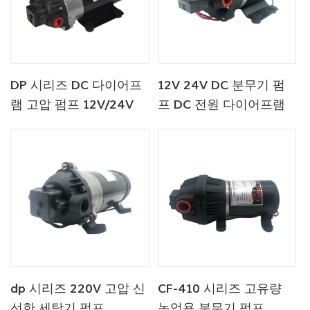
DP 시리즈 DC 다이어프
12V 24V DC 분무기 펌
램 고압 펌프 12V/24V
프 DC 전원 다이어프램
4.6.5-5.5LPM 60-
워터 펌프
170PSI
dp 시리즈 220V 고압 신
CF-410 시리즈 고유량
선한 세탁기 펌프
농업용 분무기 펌프