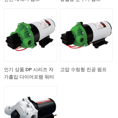
인기 상품 DP 시리즈 자
고압 수링형 진공 펌프
가흡입 다이어프램 워터
펌프 고압 공장 가격 심정
펌핑 펌프