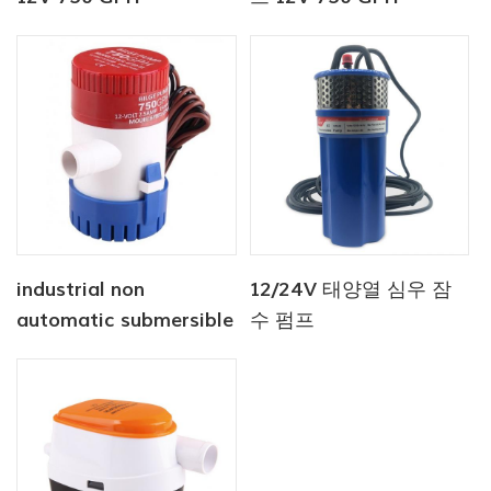
industrial non
12/24V 태양열 심우 잠
automatic submersible
수 펌프
pump 12V 1100 GPH