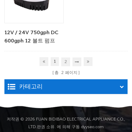
12V / 24V 750gph DC
600gph 12 볼트 펌프
Seaflo 자동 빌지 펌프
12V 보트 용 DC 물 펌프
1
2
총
2
페이지
카테고리
저작권 © 2026 FUAN BIDIBAO ELECTRICAL APPLIANCE CO.,
LTD.판권 소유. 에 의해 구동
dyyseo.com