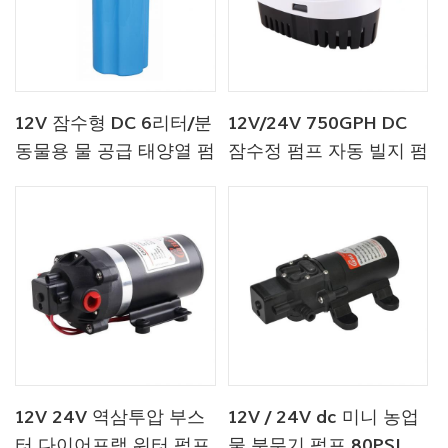
12V 잠수형 DC 6리터/분
12V/24V 750GPH DC
동물용 물 공급 태양열 펌
잠수정 펌프 자동 빌지 펌
프 공장
프
12V 24V 역삼투압 부스
12V / 24V dc 미니 농업
터 다이어프램 워터 펌프
물 분무기 펌프 80PSI