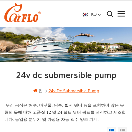
KO
24v dc submersible pump
집
24v Dc Submersible Pump
우리 공장은 해수, 바닷물, 담수, 빌지 워터 등을 포함하여 많은 유
형의 물에 대해 고품질 12 및 24 볼트 워터 펌프를 생산하고 제조합
니다. 농업용 분무기 및 가정용 자동 맥주 양조 기계.
Grid Vi
Li