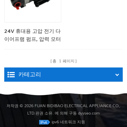
24V 휴대용 고압 전기 다
이어프램 펌프, 압력 모터
2.8Lpm
총
1
페이지
카테고리
저작권 © 2026 FUAN BIDIBAO ELECTRICAL APPLIANCE CO.,
LTD.판권 소유. 에 의해 구동
dyyseo.com
ipv6 네트워크 지원