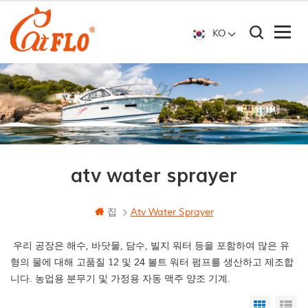
KO
atv water sprayer
집
Atv Water Sprayer
우리 공장은 해수, 바닷물, 담수, 빌지 워터 등을 포함하여 많은 유
형의 물에 대해 고품질 12 및 24 볼트 워터 펌프를 생산하고 제조합
니다. 농업용 분무기 및 가정용 자동 맥주 양조 기계.
Grid Vi
Li