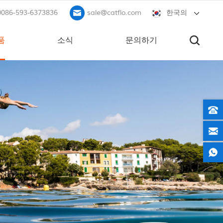
0086-593-6373836
sale@catflo.com
한국의
품
소식
문의하기