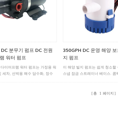
V DC 분무기 펌프 DC 전원
350GPH DC 운영 해양 
램 워터 펌프
지 펌프
원 다이어프램 워터 펌프는 가정용 워
이 해양 빌지 펌프는 쉽게 청소할 
및 세차, 선박용 해수 담수화, 정수
스냅 잠금 스트레이너 베이스. 콤
, 스프레이 장비, 일반 산업 장비,
율적이며 긴 수명의 모터. 새로운
위생, 오염 제어, 인쇄에 널리 사용
로트 스위치.
총
1
페이지