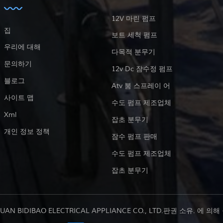
12V 마린 펌프
집
보트 세척 펌프
우리에 대해
다목적 분무기
문의하기
12v Dc 잠수정 펌프
블로그
Atv 붐 스프레이 어
사이트 맵
수도 펌프 제조업체
Xml
잡초 분무기
개인 정보 정책
잠수 펌프 판매
수도 펌프 제조업체
잡초 분무기
UAN BIDIBAO ELECTRICAL APPLIANCE CO., LTD.판권 소유. 에 의