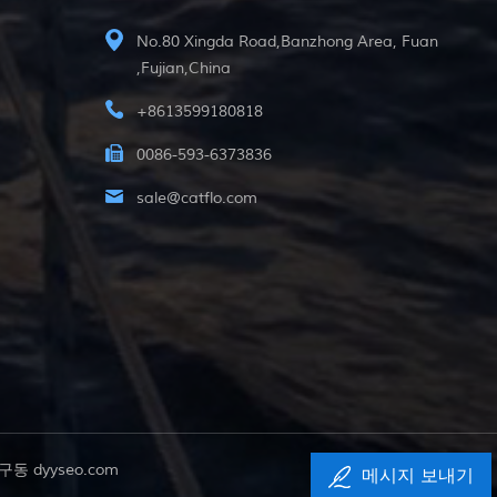
No.80 Xingda Road,Banzhong Area, Fuan
,Fujian,China
+8613599180818
0086-593-6373836
sale@catflo.com
해 구동
dyyseo.com
메시지 보내기