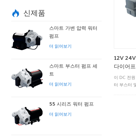
신제품
스마트 가변 압력 워터
펌프
더 읽어보기
12V 24
스마트 부스터 펌프 세
다이어프
트
이 DC 전
더 읽어보기
터 부스터 
시스템, 필터
화학 계량, 
55 시리즈 워터 펌프
됩니다.
더 읽어보기