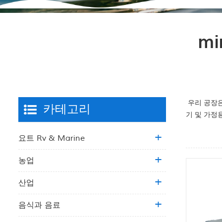
mi
우리 공장은
카테고리
기 및 가정용
요트 Rv & Marine
농업
산업
음식과 음료