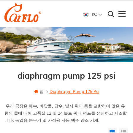
KO
diaphragm pump 125 psi
집
Diaphragm Pump 125 Psi
우리 공장은 해수, 바닷물, 담수, 빌지 워터 등을 포함하여 많은 유
형의 물에 대해 고품질 12 및 24 볼트 워터 펌프를 생산하고 제조합
니다. 농업용 분무기 및 가정용 자동 맥주 양조 기계.
Grid Vi
Li