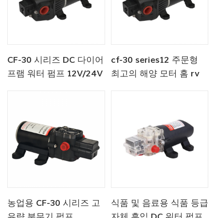
CF-30 시리즈 DC 다이어
cf-30 series12 주문형
프램 워터 펌프 12V/24V
최고의 해양 모터 홈 rv
4.5-6.0LPM 80-100PSI
다이어프램 워터 펌프
농업용 CF-30 시리즈 고
식품 및 음료용 식품 등급
유량 분무기 펌프
자체 흡입 DC 워터 펌프