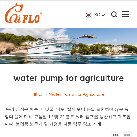
KO
water pump for agriculture
집
Water Pump For Agriculture
우리 공장은 해수, 바닷물, 담수, 빌지 워터 등을 포함하여 많은 유
형의 물에 대해 고품질 12 및 24 볼트 워터 펌프를 생산하고 제조합
니다. 농업용 분무기 및 가정용 자동 맥주 양조 기계.
Grid Vi
Li