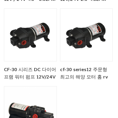
80 - 100PSI 민물 펌프
35-70PSI 담수 펌프 해
양 펌프 온수기 펌프
CF-30 시리즈 DC 다이어
cf-30 series12 주문형
프램 워터 펌프 12V/24V
최고의 해양 모터 홈 rv
4.5-6.0LPM 80-100PSI
다이어프램 워터 펌프