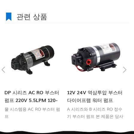
관련 상품
DP 시리즈 AC RO 부스터
12V 24V 역삼투압 부스터
2
펌프 220V 5.5LPM 120-
다이어프램 워터 펌프
이
170PSI
2
물 시스템용 AC RO 부스터 펌
A 시리즈와 B 시리즈 RO 정수
고
프
기 부스터 펌프 본 제품은 당사
는
의 연속 작동형 온디맨드 용적
성
형 펌프입니다. 적당한 유량과