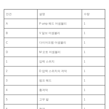
안건
설명
수량
A
P
ump 헤드 어셈블리
1
B
V
알브 어셈블리
1
C
다이어프램 어셈블리
1
D
M
오토 어셈블리
1
1
압력 스위치
1
2
D
압력 스위치의 격막
1
3
펌프 헤드
1
4
횡격막
1
5
고무 발
1
6
철판
1