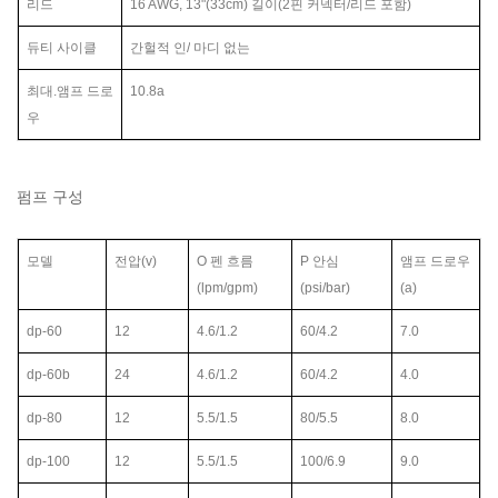
리드
16 AWG, 13"(33cm) 길이(2핀 커넥터/리드 포함)
듀티 사이클
간헐적 인
/
마디 없는
최대.앰프 드로
10.8a
우
펌프 구성
모델
전압(v)
O
펜 흐름
P
안심
앰프 드로우
(lpm/gpm)
(psi/bar)
(a)
dp-60
12
4.6/1.2
60/4.2
7.0
dp-60b
24
4.6/1.2
60/4.2
4.0
dp-80
12
5.5/1.5
80/5.5
8.0
dp-100
12
5.5/1.5
100/6.9
9.0