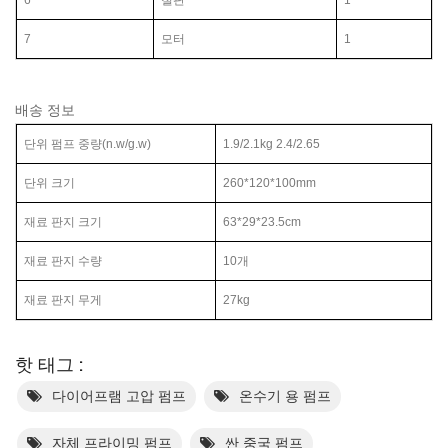
7
모터
1
배송 정보
단위 펌프 중량(n.w/g.w)
1.9/2.1
kg
2.4/2.65
단위 크기
260*120*100mm
재료 판지 크기
63*29*23.5cm
재료 판지 수량
10개
재료 판지 무게
27kg
핫 태그 :
다이어프램 고압 펌프
온수기 용 펌프
자체 프라이밍 펌프
싼 중국 펌프