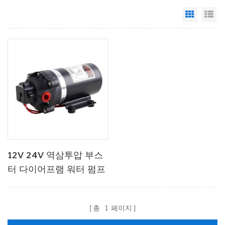
Grid Vi
Li
12V 24V 역삼투압 부스
터 다이어프램 워터 펌프
총
1
페이지