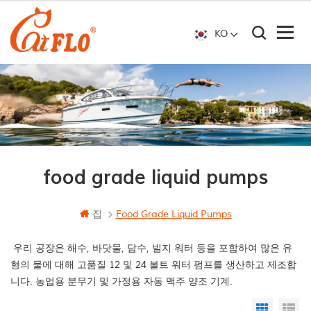
KO
food grade liquid pumps
집
Food Grade Liquid Pumps
우리 공장은 해수, 바닷물, 담수, 빌지 워터 등을 포함하여 많은 유
형의 물에 대해 고품질 12 및 24 볼트 워터 펌프를 생산하고 제조합
니다. 농업용 분무기 및 가정용 자동 맥주 양조 기계.
Grid Vi
Li