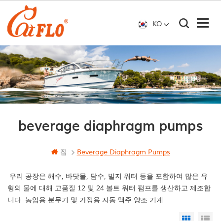
KO
beverage diaphragm pumps
집
Beverage Diaphragm Pumps
우리 공장은 해수, 바닷물, 담수, 빌지 워터 등을 포함하여 많은 유
형의 물에 대해 고품질 12 및 24 볼트 워터 펌프를 생산하고 제조합
니다. 농업용 분무기 및 가정용 자동 맥주 양조 기계.
Grid Vi
Li