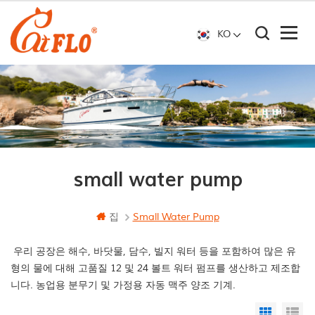
KO
small water pump
집
Small Water Pump
우리 공장은 해수, 바닷물, 담수, 빌지 워터 등을 포함하여 많은 유
형의 물에 대해 고품질 12 및 24 볼트 워터 펌프를 생산하고 제조합
니다. 농업용 분무기 및 가정용 자동 맥주 양조 기계.
Grid Vi
Li