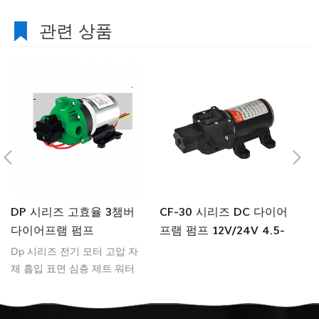
관련 상품
DP 시리즈 고효율 3챔버
CF-30 시리즈 DC 다이어
C
다이어프램 펌프
프램 펌프 12V/24V 4.5-
1
6.0LPM 80-100PSI 담수
7
Dp 시리즈 전기 모터 고압 자
부
펌프/해양 펌프
프
체 흡입 표면 심층 제트 워터
2
펌프.
프
펌