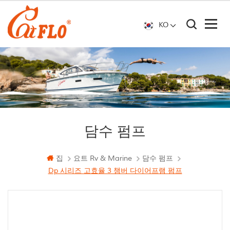
KO
담수 펌프
집
요트 Rv & Marine
담수 펌프
Dp 시리즈 고효율 3 챔버 다이어프램 펌프