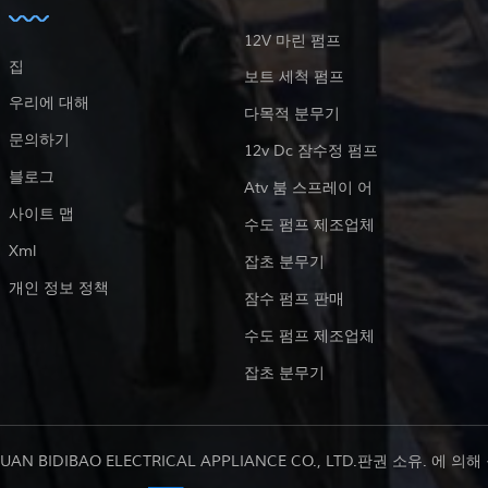
12V 마린 펌프
집
보트 세척 펌프
우리에 대해
다목적 분무기
문의하기
12v Dc 잠수정 펌프
블로그
Atv 붐 스프레이 어
사이트 맵
수도 펌프 제조업체
Xml
잡초 분무기
개인 정보 정책
잠수 펌프 판매
수도 펌프 제조업체
잡초 분무기
UAN BIDIBAO ELECTRICAL APPLIANCE CO., LTD.판권 소유. 에 의