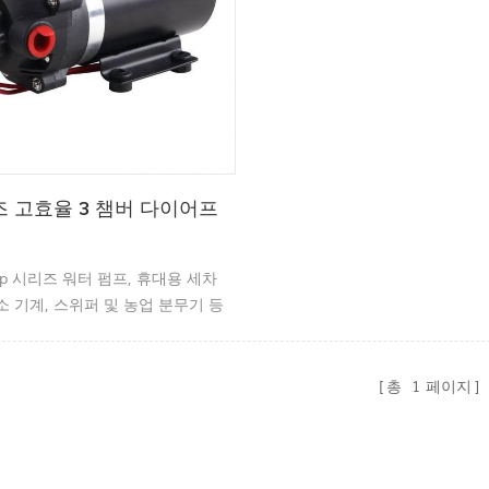
즈 고효율 3 챔버 다이어프
dp 시리즈 워터 펌프, 휴대용 세차
소 기계, 스위퍼 및 농업 분무기 등
다.
총
1
페이지