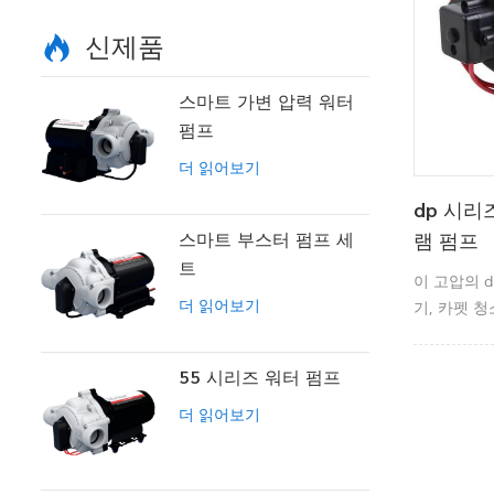
신제품
스마트 가변 압력 워터
펌프
더 읽어보기
dp 시리
스마트 부스터 펌프 세
램 펌프
트
이 고압의 
더 읽어보기
기, 카펫 청
에 적합합니
55 시리즈 워터 펌프
더 읽어보기