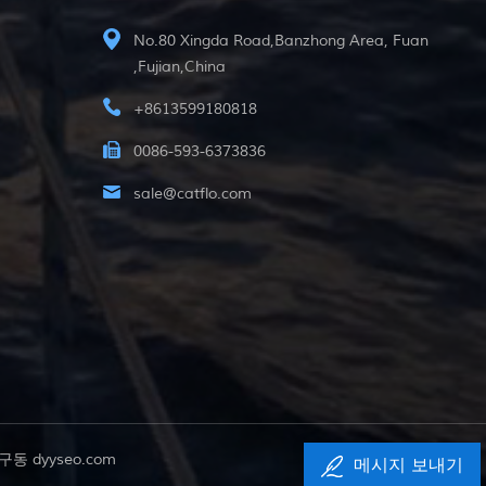
No.80 Xingda Road,Banzhong Area, Fuan
,Fujian,China
+8613599180818
0086-593-6373836
sale@catflo.com
해 구동
dyyseo.com
메시지 보내기