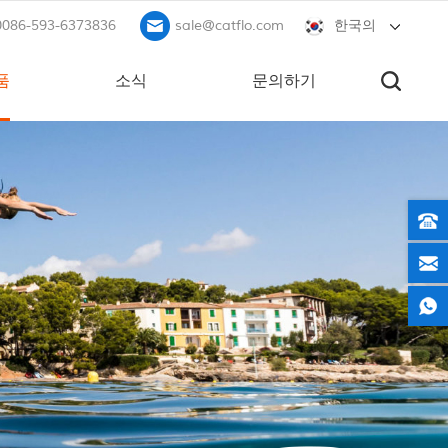
0086-593-6373836
sale@catflo.com
한국의
품
소식
문의하기