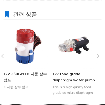
관련 상품
12V 350GPH 비자동 잠수
12v food grade
3
펌프
diaphragm water pump
트
비자동 잠수 펌프
This is a high quality food
이
grade dc micro diaphragm
할
pump,It can be used in the
트
yacht ,RV and can used in
효