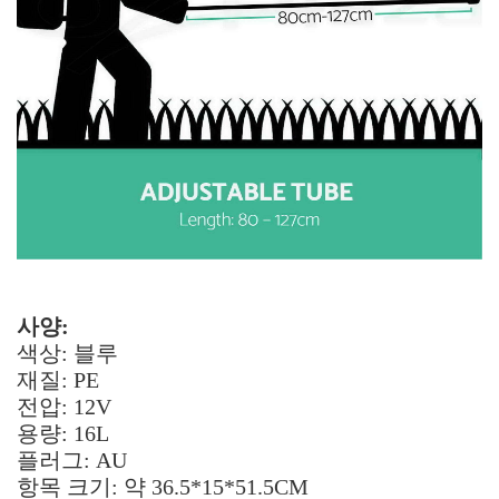
사양:
색상: 블루
재질: PE
전압: 12V
용량: 16L
플러그: AU
항목 크기: 약 36.5*15*51.5CM