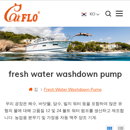
KO
fresh water washdown pump
집
Fresh Water Washdown Pump
우리 공장은 해수, 바닷물, 담수, 빌지 워터 등을 포함하여 많은 유
형의 물에 대해 고품질 12 및 24 볼트 워터 펌프를 생산하고 제조합
니다. 농업용 분무기 및 가정용 자동 맥주 양조 기계.
Grid Vi
Li