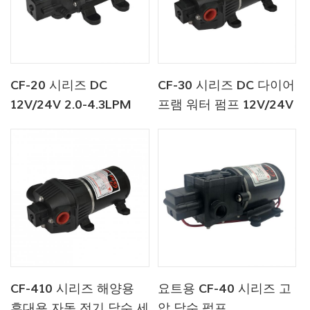
CF-20 시리즈 DC
CF-30 시리즈 DC 다이어
12V/24V 2.0-4.3LPM
프램 워터 펌프 12V/24V
35-70PSI 담수 펌프 해
4.5-6.0LPM 80-100PSI
양 펌프 온수기 펌프
CF-410 시리즈 해양용
요트용 CF-40 시리즈 고
휴대용 자동 전기 담수 세
압 담수 펌프