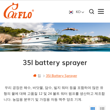
KO
35l battery sprayer
집
35l Battery Sprayer
우리 공장은 해수, 바닷물, 담수, 빌지 워터 등을 포함하여 많은 유
형의 물에 대해 고품질 12 및 24 볼트 워터 펌프를 생산하고 제조합
니다. 농업용 분무기 및 가정용 자동 맥주 양조 기계.
Grid Vi
Li